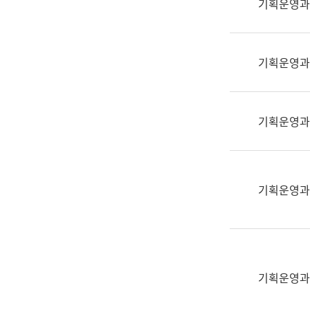
기획운영과
(부
획
서
운
명,
영
직
기획운영과
과
위/
공
직
공
급,
언
기획운영과
전
어
화,
과
담
교
당
육
기획운영과
업
연
무)
수
과
어
문
기획운영과
연
구