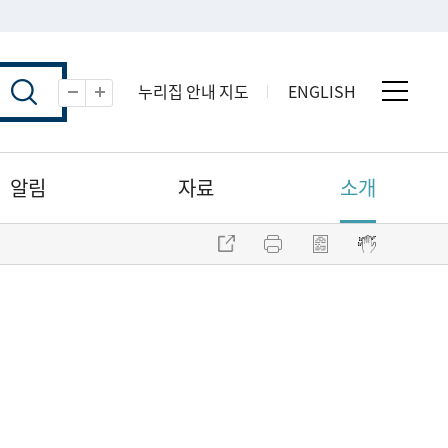
누리집 안내 지도
ENGLISH
전체 
축소
확대
알림
자료
소개
주소 복사
프린트
점자파일 내려받기
점자뷰어 보