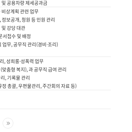
영 및 공용차량 제세공과금
등 비상계획 관련 업무
 정보공개, 청원 등 민원 관리
 및 강당 대관
 문서접수 및 배정
직 업무, 공무직 관리(경비·조리)
영
리, 성희롱·성폭력 업무
(맞춤형 복지), 과 공무직 급여 관리
리, 기록물 관리
규정 총괄, 우편물관리, 주간회의 자료 등)
영
다음 페이지
마지막 페이지