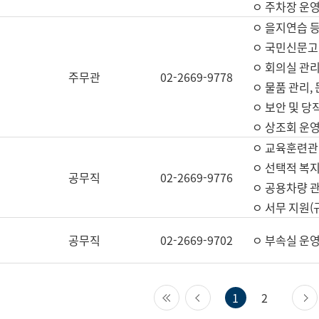
ㅇ 주차장 운
ㅇ 을지연습 
ㅇ 국민신문고,
ㅇ 회의실 관리
주무관
02-2669-9778
ㅇ 물품 관리,
ㅇ 보안 및 당
ㅇ 상조회 운
ㅇ 교육훈련관
ㅇ 선택적 복지
공무직
02-2669-9776
ㅇ 공용차량 관
ㅇ 서무 지원(
공무직
02-2669-9702
ㅇ 부속실 운
첫 페이지
이전 페이지
1
2