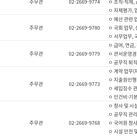
주무관
02-2669-9774
ㅇ 조직·직제,
ㅇ 자체평가,
ㅇ 예산 관련 
주무관
02-2669-9780
ㅇ 국회 업무
ㅇ 서무업무,
ㅇ 급여, 연금
주무관
02-2669-9779
ㅇ 관서운영경비
ㅇ 공무직 퇴직
ㅇ 계약 업무(
ㅇ 지출원인행위
주무관
02-2669-9773
ㅇ 세입징수 
ㅇ 인건비·기
ㅇ 청사 및 시
ㅇ 공무직 관리
주무관
02-2669-9768
ㅇ 국어원 청
ㅇ 시설 안전 