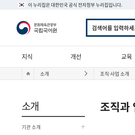
이 누리집은 대한민국 공식 전자정부 누리집입니다.
통
합
검
색
주
지식
개선
교육
메
뉴
현
Home
소개
조직·사업 소개
바로가기
재
위
치:
소개
조직과 
기관 소개