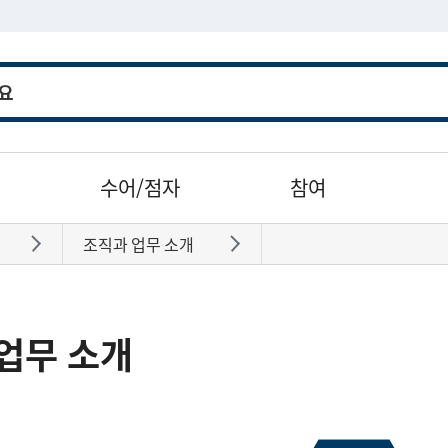
수어/점자
참여
조직과 업무 소개
바로가기
바로가기
업무 소개