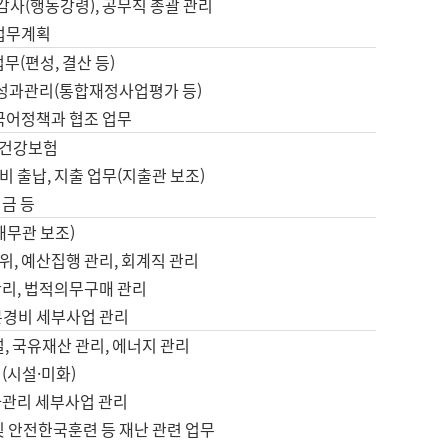
 감사(행동강령), 공무직 총괄 관리
 업무계획
업무(편성, 결산 등)
, 성과관리(통합재정사업평가 등)
 국어정책과 협조 업무
, 건강보험
 출납, 지출 업무(지출관 보조)
금 등
재무관 보조)
, 예산집행 관리, 회계직 관리
관리, 법적의무구매 관리
본경비 세부사업 관리
설, 국유재산 관리, 에너지 관리
(시설·미화)
사관리 세부사업 관리
및 안전한국훈련 등 재난 관련 업무