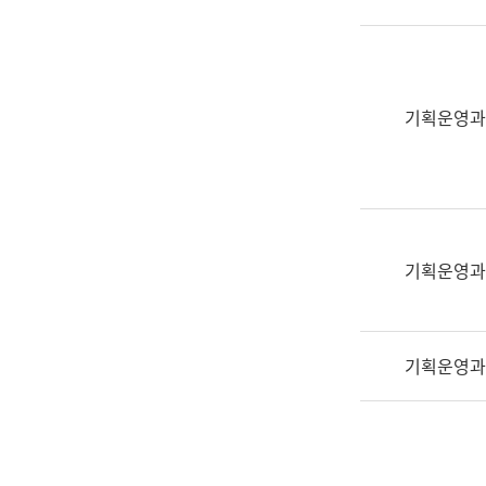
실
어
문
연
구
기획운영과
과
어
문
연
구
과
기획운영과
(사
전
팀)
기획운영과
언
어
정
보
과