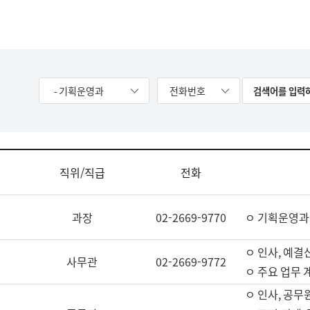
- 기획운영과
전화번호
직위/직급
전화
과장
02-2669-9770
ㅇ 기획운영과
ㅇ 인사, 예결산
사무관
02-2669-9772
ㅇ 주요 업무 
ㅇ 인사, 공무