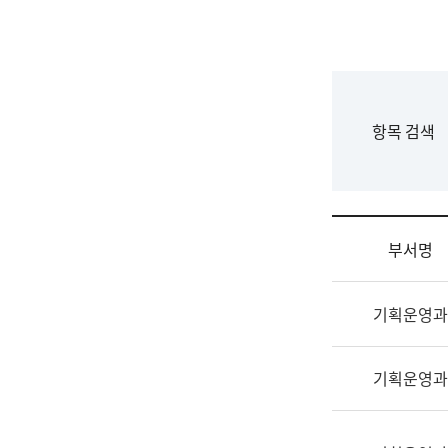
국
립
국
어
원
F
항목 검색
조
o
직
r
도
m
국
어
부서명
원
원
조
장
기획운영과
직
기
및
획
업
연
기획운영과
무
수
소
부
개
기