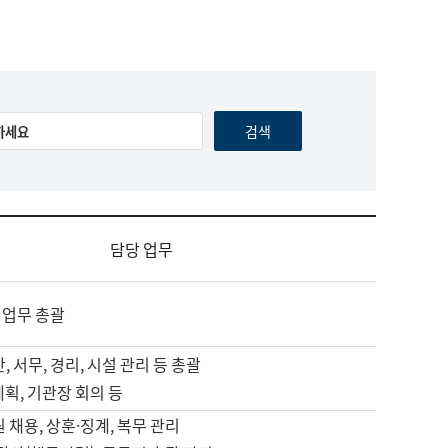
담당 업무
 업무 총괄
, 서무, 경리, 시설 관리 등 총괄
계획, 기관장 회의 등
원 채용, 상훈·징계, 복무 관리