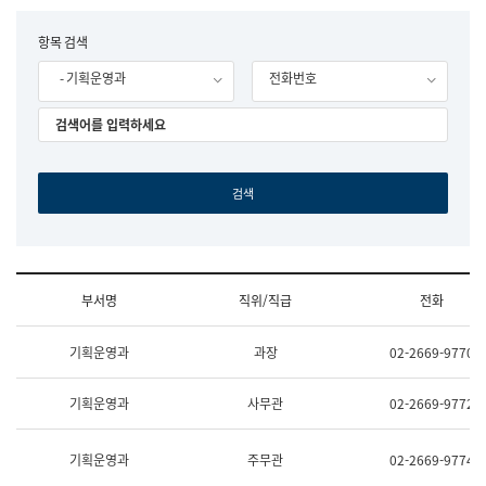
립
국
F
항목 검색
어
o
원
- 기획운영과
전화번호
r
조
m
직
도
국
어
원
원
장
기
획
연
수
부서명
직위/직급
전화
부
기
조
획
기획운영과
과장
02-2669-9770
직
운
및
영
업
과
기획운영과
사무관
02-2669-9772
무
공
소
공
개
언
기획운영과
주무관
02-2669-9774
(부
어
서
과