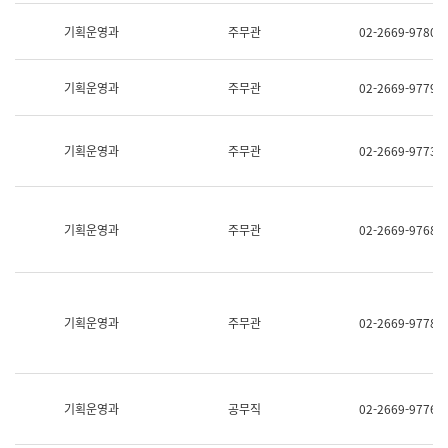
명,
교
직
기획운영과
주무관
02-2669-9780
육
위/
연
직
수
급,
과
기획운영과
주무관
02-2669-9779
전
어
화,
문
담
연
당
기획운영과
주무관
02-2669-9773
구
업
실
무)
어
문
연
기획운영과
주무관
02-2669-9768
구
과
어
문
연
구
기획운영과
주무관
02-2669-9778
과
(사
전
팀)
언
기획운영과
공무직
02-2669-9776
어
정