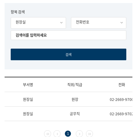
립
국
F
항목 검색
어
o
원
원장실
전화번호
r
조
m
직
도
국
어
원
원
장
기
획
연
수
부서명
직위/직급
전화
부
기
조
획
원장실
원장
02-2669-9700
직
운
및
영
업
과
원장실
공무직
02-2669-9702
무
공
소
공
개
언
(부
어
첫 페이지
이전 페이지
다음 페이지
마지막 페이지
1
서
과