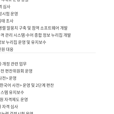
격 심사
검정시험 운영
실태 조사
병렬 말뭉치 구축 및 점역 소프트웨어 개발
격 관리 시스템·수어 종합 정보 누리집 개발
정보 누리집 운영 및 유지보수
민원 대응
제·개정 관련 업무
사전 편찬위원회 운영
사전> 운영
한국어 사전> 운영 및 2단계 편찬
시스템 유지보수
원 자격제도 운영
원 자격 심사
육능력 검정시험 운영