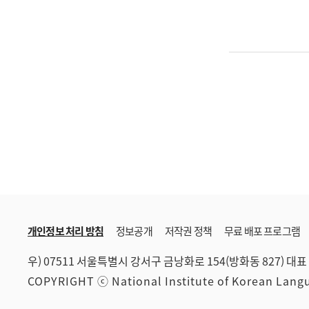
개인정보 처리 방침
정보공개
저작권 정책
무료 배포 프로그램
우) 07511 서울특별시 강서구 금낭화로 154(방화동 827)
대표 
COPYRIGHT ⓒ National Institute of Korean Lan