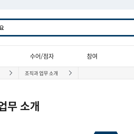
수어/점자
참여
조직과 업무 소개
바로가기
바로가기
업무 소개