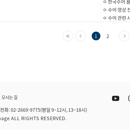
ㅇ 한국수어 활
ㅇ 수어 영상 
ㅇ 수어 관련 
첫 페이지
이전 페이지
1
2
Yout
오시는 길
전화: 02-2669-9775(평일 9~12시, 13~18시)
guage ALL RIGHTS RESERVED.