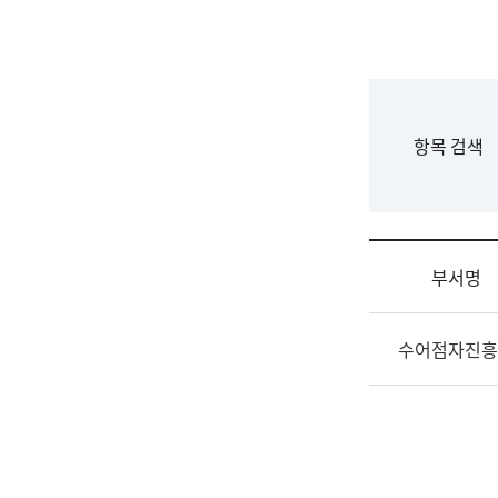
국
립
국
어
원
F
항목 검색
조
o
직
r
도
m
국
어
부서명
원
원
조
장
수어점자진흥
직
기
및
획
업
연
무
수
소
부
개
기