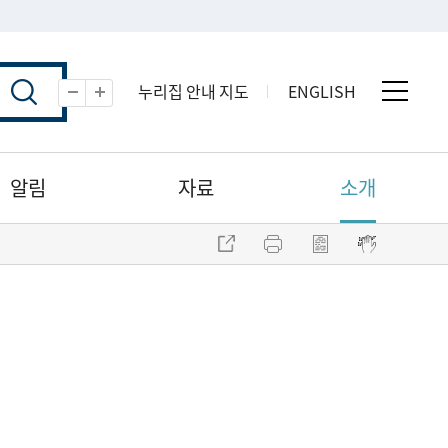
누리집 안내 지도
ENGLISH
전체 
축소
확대
알림
자료
소개
주소 복사
프린트
점자파일 내려받기
점자뷰어 보