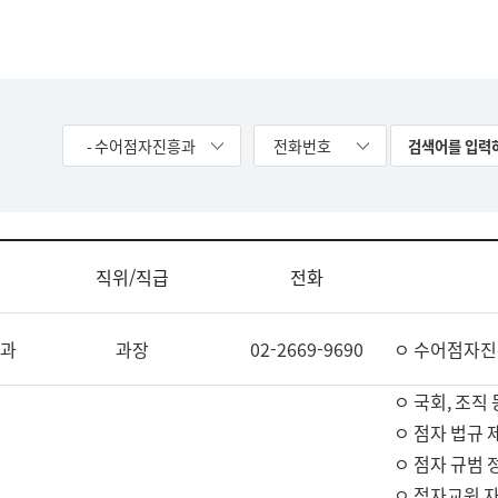
- 수어점자진흥과
전화번호
직위/직급
전화
과
과장
02-2669-9690
ㅇ 수어점자진
ㅇ 국회, 조직 
ㅇ 점자 법규 
ㅇ 점자 규범 
ㅇ 점자교원 