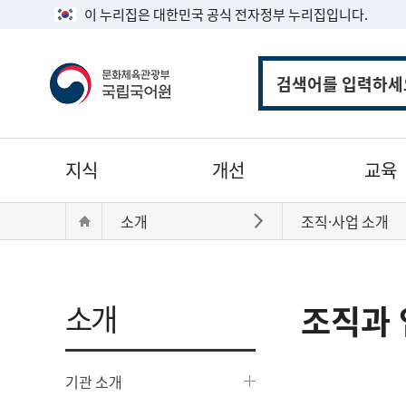
이 누리집은 대한민국 공식 전자정부 누리집입니다.
통
합
검
색
주
지식
개선
교육
메
뉴
현
Home
소개
조직·사업 소개
바로가기
재
위
치:
소개
조직과 
기관 소개