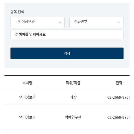
립
국
F
항목 검색
어
o
원
- 언어정보과
전화번호
r
조
m
직
도
국
어
원
원
장
기
획
연
수
부서명
직위/직급
전화
부
기
조
획
언어정보과
과장
02-2669-9750
직
운
및
영
업
과
무
공
언어정보과
학예연구관
02-2669-9754
소
공
개
언
(부
어
서
과