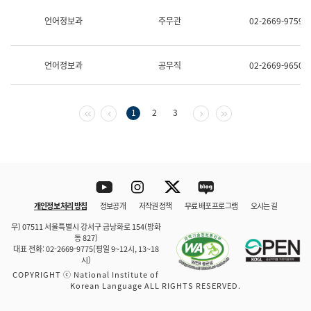
보
과
언어정보과
주무관
02-2669-9759
한
국
어
언어정보과
공무직
02-2669-9650
진
흥
과
수
첫 페이지
이전 페이지
다음 페이지
마지막 페이지
1
2
3
어
점
자
진
흥
과
Youtube
Instagram
Twitter
blog
개인정보 처리 방침
정보공개
저작권 정책
무료 배포 프로그램
오시는 길
바로 가기
문체부와 소속기관
우) 07511 서울특별시 강서구 금낭화로 154(방화
동 827)
대표 전화: 02-2669-9775(평일 9~12시, 13~18
시)
COPYRIGHT ⓒ National Institute of
Korean Language ALL RIGHTS RESERVED.