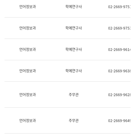
명,
교
언어정보과
학예연구사
02-2669-9751
직
육
위/
연
직
수
급,
과
언어정보과
학예연구사
02-2669-9753
전
어
화,
문
담
연
당
구
언어정보과
학예연구사
02-2669-9614
업
실
무)
어
문
연
언어정보과
학예연구사
02-2669-9638
구
과
어
문
연
언어정보과
주무관
02-2669-9628
구
과
(사
전
팀)
언어정보과
주무관
02-2669-9649
언
어
정