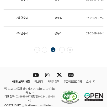
보
과
한
국
교육연수과
공무직
02-2669-9752
어
진
흥
과
교육연수과
공무직
02-2669-9645
수
어
점
자
첫 페이지
이전 페이지
다음 페이지
마지막 페이지
1
진
흥
과
Youtube
Instagram
Twitter
blog
개인정보 처리 방침
정보공개
저작권 정책
무료 배포 프로그램
오시는 길
바로 가기
문체부와 소속기관
우) 07511 서울특별시 강서구 금낭화로 154(방화
동 827)
대표 전화: 02-2669-9775(평일 9~12시, 13~18
시)
COPYRIGHT ⓒ National Institute of