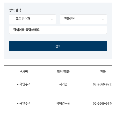
립
국
F
항목 검색
어
o
원
- 교육연수과
전화번호
r
조
m
직
도
국
어
원
원
장
기
획
연
수
부서명
직위/직급
전화
부
기
조
획
교육연수과
서기관
02-2669-9731
직
운
및
영
업
과
무
공
소
공
교육연수과
학예연구관
02-2669-9740
개
언
(부
어
서
과