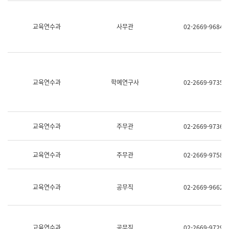
명,
교
직
육
위/
연
교육연수과
사무관
02-2669-9684
직
수
급,
과
전
어
화,
문
담
연
당
구
교육연수과
학예연구사
02-2669-9735
업
실
무)
어
문
연
구
교육연수과
주무관
02-2669-9736
과
어
문
교육연수과
주무관
02-2669-9758
연
구
과
(사
교육연수과
공무직
02-2669-9662
전
팀)
언
어
정
교육연수과
공무직
02-2669-9729