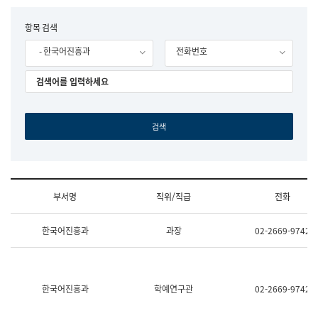
립
국
F
항목 검색
어
o
원
- 한국어진흥과
전화번호
r
조
m
직
도
국
어
원
원
장
기
획
연
수
부서명
직위/직급
전화
부
기
조
획
한국어진흥과
과장
02-2669-9742
직
운
및
영
업
과
무
공
소
공
한국어진흥과
학예연구관
02-2669-9742
개
언
(부
어
서
과