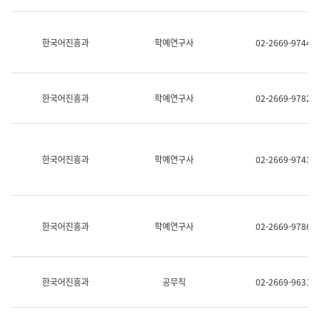
명,
교
직
육
위/
연
한국어진흥과
학예연구사
02-2669-9744
직
수
급,
과
전
어
화,
문
담
연
한국어진흥과
학예연구사
02-2669-9782
당
구
업
실
무)
어
문
연
한국어진흥과
학예연구사
02-2669-9743
구
과
어
문
연
한국어진흥과
학예연구사
02-2669-9786
구
과
(사
전
팀)
한국어진흥과
공무직
02-2669-9631
언
어
정