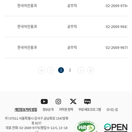
보
한국어진흥과
공무직
02-2669-9764
과
한
국
어
한국어진흥과
공무직
02-2669-9641
진
흥
과
수
한국어진흥과
공무직
02-2669-9678
어
점
자
진
흥
첫 페이지
이전 페이지
다음 페이지
마지막 페이지
1
2
과
Youtube
Instagram
Twitter
blog
개인정보 처리 방침
정보공개
저작권 정책
무료 배포 프로그램
오시는 길
바로 가기
문체부와 소속기관
우) 07511 서울특별시 강서구 금낭화로 154(방화
동 827)
대표 전화: 02-2669-9775(평일 9~12시, 13~18