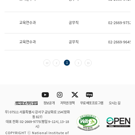
보
과
한
국
교육연수과
공무직
02-2669-9752
어
진
흥
과
교육연수과
공무직
02-2669-9645
수
어
점
자
첫 페이지
이전 페이지
다음 페이지
마지막 페이지
1
진
흥
과
Youtube
Instagram
Twitter
blog
개인정보 처리 방침
정보공개
저작권 정책
무료 배포 프로그램
오시는 길
바로 가기
문체부와 소속기관
우) 07511 서울특별시 강서구 금낭화로 154(방화
동 827)
대표 전화: 02-2669-9775(평일 9~12시, 13~18
시)
COPYRIGHT ⓒ National Institute of