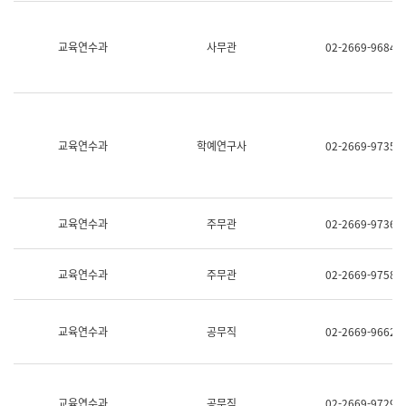
명,
교
직
육
위/
연
교육연수과
사무관
02-2669-9684
직
수
급,
과
전
어
화,
문
담
연
당
구
교육연수과
학예연구사
02-2669-9735
업
실
무)
어
문
연
구
교육연수과
주무관
02-2669-9736
과
어
문
교육연수과
주무관
02-2669-9758
연
구
과
(사
교육연수과
공무직
02-2669-9662
전
팀)
언
어
정
교육연수과
공무직
02-2669-9729