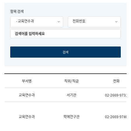
립
국
F
항목 검색
어
o
원
- 교육연수과
전화번호
r
조
m
직
도
국
어
원
원
장
기
획
연
수
부서명
직위/직급
전화
부
기
조
획
교육연수과
서기관
02-2669-9731
직
운
및
영
업
과
무
공
소
공
교육연수과
학예연구관
02-2669-9740
개
언
(부
어
서
과