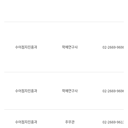
명,
교
직
육
위/
연
직
수
급,
과
전
어
화,
문
담
연
당
구
수어점자진흥과
학예연구사
02-2669-9698
업
실
무)
어
문
연
구
과
어
문
연
수어점자진흥과
학예연구사
02-2669-9696
구
과
(사
전
팀)
언
어
수어점자진흥과
주무관
02-2669-9613
정