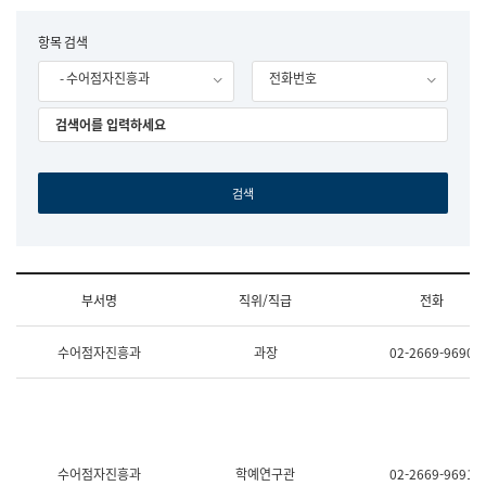
립
국
F
항목 검색
어
o
원
- 수어점자진흥과
전화번호
r
조
m
직
도
국
어
원
원
장
기
획
연
수
부서명
직위/직급
전화
부
기
조
획
수어점자진흥과
과장
02-2669-9690
직
운
및
영
업
과
무
공
소
공
개
언
(부
어
수어점자진흥과
학예연구관
02-2669-9691
서
과