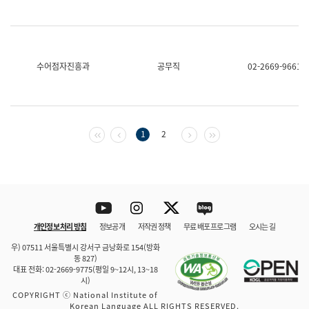
수어점자진흥과
공무직
02-2669-9661
첫 페이지
이전 페이지
다음 페이지
마지막 페이지
1
2
Youtube
Instagram
Twitter
blog
개인정보 처리 방침
정보공개
저작권 정책
무료 배포 프로그램
오시는 길
바로 가기
문체부와 소속기관
우) 07511 서울특별시 강서구 금낭화로 154(방화
동 827)
대표 전화: 02-2669-9775(평일 9~12시, 13~18
시)
COPYRIGHT ⓒ National Institute of
Korean Language ALL RIGHTS RESERVED.