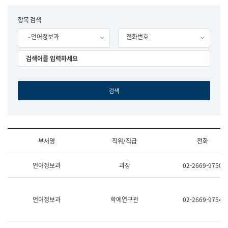
립
국
F
항목 검색
어
o
원
- 언어정보과
전화번호
r
조
m
직
도
국
어
원
원
장
기
획
연
수
부서명
직위/직급
전화
부
기
조
획
언어정보과
과장
02-2669-9750
직
운
및
영
업
과
무
공
언어정보과
학예연구관
02-2669-9754
소
공
개
언
(부
어
서
과