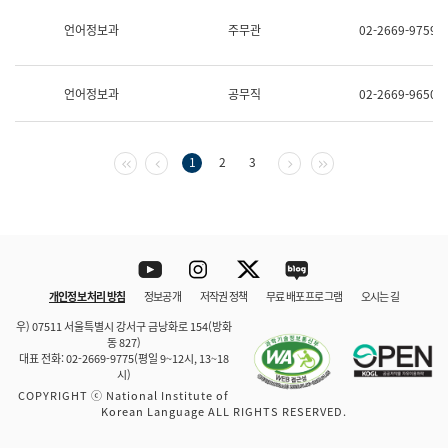
보
과
언어정보과
주무관
02-2669-9759
한
국
어
언어정보과
공무직
02-2669-9650
진
흥
과
수
첫 페이지
이전 페이지
다음 페이지
마지막 페이지
1
2
3
어
점
자
진
흥
과
Youtube
Instagram
Twitter
blog
개인정보 처리 방침
정보공개
저작권 정책
무료 배포 프로그램
오시는 길
바로 가기
문체부와 소속기관
우) 07511 서울특별시 강서구 금낭화로 154(방화
동 827)
대표 전화: 02-2669-9775(평일 9~12시, 13~18
시)
COPYRIGHT ⓒ National Institute of
Korean Language ALL RIGHTS RESERVED.