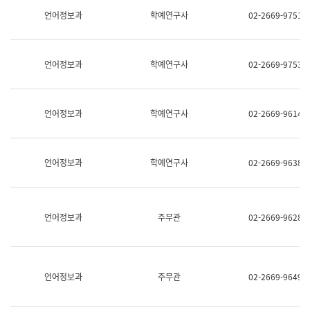
명,
교
언어정보과
학예연구사
02-2669-9751
직
육
위/
연
직
수
급,
과
언어정보과
학예연구사
02-2669-9753
전
어
화,
문
담
연
당
구
언어정보과
학예연구사
02-2669-9614
업
실
무)
어
문
연
언어정보과
학예연구사
02-2669-9638
구
과
어
문
연
언어정보과
주무관
02-2669-9628
구
과
(사
전
팀)
언어정보과
주무관
02-2669-9649
언
어
정