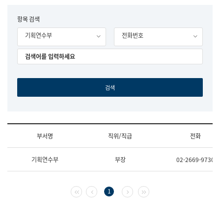
립
국
F
항목 검색
어
o
원
기획연수부
전화번호
r
조
m
직
도
국
어
원
원
장
기
획
연
수
부서명
직위/직급
전화
부
기
조
획
기획연수부
부장
02-2669-9730
직
운
및
영
업
과
무
공
첫 페이지
이전 페이지
다음 페이지
마지막 페이지
1
소
공
개
언
(부
어
서
과