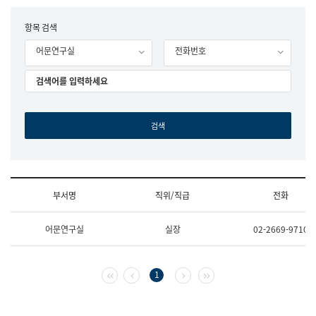
립
국
F
항목 검색
어
o
원
어문연구실
전화번호
r
조
m
직
도
국
어
원
원
장
기
획
연
수
부서명
직위/직급
전화
부
기
조
획
어문연구실
실장
02-2669-9710
직
운
및
영
업
과
무
공
첫 페이지
이전 페이지
다음 페이지
마지막 페이지
1
소
공
개
언
(부
어
서
과