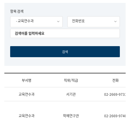
립
국
F
항목 검색
어
o
원
- 교육연수과
전화번호
r
조
m
직
도
국
어
원
원
장
기
획
연
수
부서명
직위/직급
전화
부
기
조
획
교육연수과
서기관
02-2669-9731
직
운
및
영
업
과
무
공
소
공
교육연수과
학예연구관
02-2669-9740
개
언
(부
어
서
과