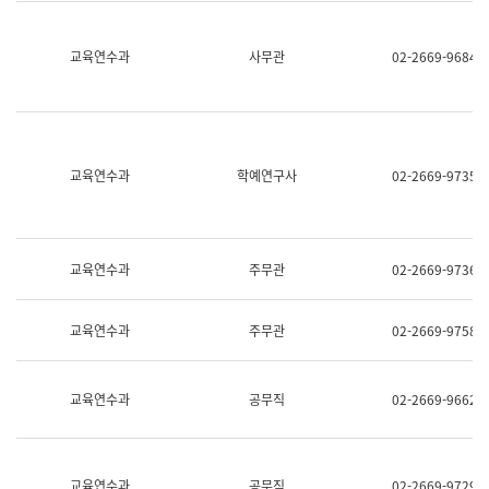
명,
교
직
육
위/
연
교육연수과
사무관
02-2669-9684
직
수
급,
과
전
어
화,
문
담
연
당
구
교육연수과
학예연구사
02-2669-9735
업
실
무)
어
문
연
구
교육연수과
주무관
02-2669-9736
과
어
문
교육연수과
주무관
02-2669-9758
연
구
과
(사
교육연수과
공무직
02-2669-9662
전
팀)
언
어
정
교육연수과
공무직
02-2669-9729