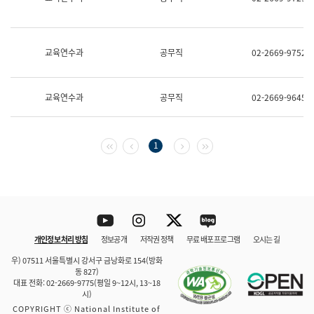
보
과
한
국
교육연수과
공무직
02-2669-9752
어
진
흥
과
교육연수과
공무직
02-2669-9645
수
어
점
자
첫 페이지
이전 페이지
다음 페이지
마지막 페이지
1
진
흥
과
Youtube
Instagram
Twitter
blog
개인정보 처리 방침
정보공개
저작권 정책
무료 배포 프로그램
오시는 길
바로 가기
문체부와 소속기관
우) 07511 서울특별시 강서구 금낭화로 154(방화
동 827)
대표 전화: 02-2669-9775(평일 9~12시, 13~18
시)
COPYRIGHT ⓒ National Institute of