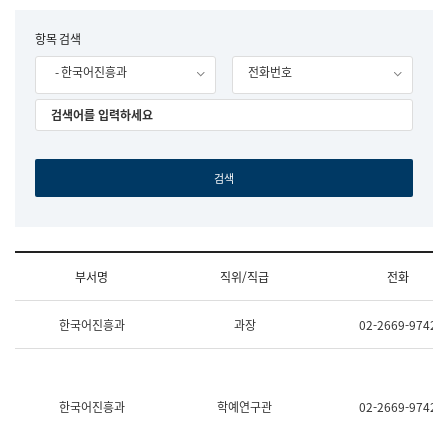
립
국
F
항목 검색
어
o
원
- 한국어진흥과
전화번호
r
조
m
직
도
국
어
원
원
장
기
획
연
수
부서명
직위/직급
전화
부
기
조
획
한국어진흥과
과장
02-2669-9742
직
운
및
영
업
과
무
공
소
공
한국어진흥과
학예연구관
02-2669-9742
개
언
(부
어
서
과