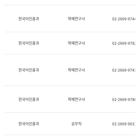
명,
교
직
육
위/
연
한국어진흥과
학예연구사
02-2669-9744
직
수
급,
과
전
어
화,
문
담
연
한국어진흥과
학예연구사
02-2669-9782
당
구
업
실
무)
어
문
연
한국어진흥과
학예연구사
02-2669-9743
구
과
어
문
연
한국어진흥과
학예연구사
02-2669-9786
구
과
(사
전
팀)
한국어진흥과
공무직
02-2669-9631
언
어
정