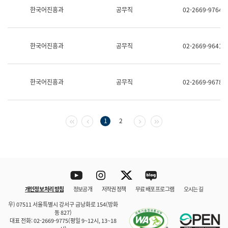
보
한국어진흥과
공무직
02-2669-9764
과
한
국
어
한국어진흥과
공무직
02-2669-9641
진
흥
과
수
한국어진흥과
공무직
02-2669-9678
어
점
자
진
흥
첫 페이지
이전 페이지
다음 페이지
마지막 페이지
1
2
과
Youtube
Instagram
Twitter
blog
개인정보 처리 방침
정보공개
저작권 정책
무료 배포 프로그램
오시는 길
바로 가기
문체부와 소속기관
우) 07511 서울특별시 강서구 금낭화로 154(방화
동 827)
대표 전화: 02-2669-9775(평일 9~12시, 13~18