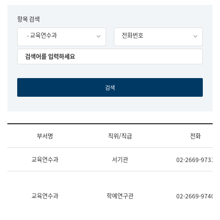
립
국
F
항목 검색
어
o
원
- 교육연수과
전화번호
r
조
m
직
도
국
어
원
원
장
기
획
연
수
부서명
직위/직급
전화
부
기
조
획
교육연수과
서기관
02-2669-9731
직
운
및
영
업
과
무
공
소
공
교육연수과
학예연구관
02-2669-9740
개
언
(부
어
서
과