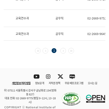
보
과
한
국
교육연수과
공무직
02-2669-9752
어
진
흥
과
교육연수과
공무직
02-2669-9645
수
어
점
자
첫 페이지
이전 페이지
다음 페이지
마지막 페이지
1
진
흥
과
Youtube
Instagram
Twitter
blog
개인정보 처리 방침
정보공개
저작권 정책
무료 배포 프로그램
오시는 길
바로 가기
문체부와 소속기관
우) 07511 서울특별시 강서구 금낭화로 154(방화
동 827)
대표 전화: 02-2669-9775(평일 9~12시, 13~18
시)
COPYRIGHT ⓒ National Institute of