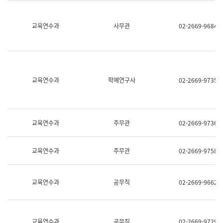
명,
교
직
육
위/
연
교육연수과
사무관
02-2669-9684
직
수
급,
과
전
어
화,
문
담
연
당
구
교육연수과
학예연구사
02-2669-9735
업
실
무)
어
문
연
구
교육연수과
주무관
02-2669-9736
과
어
문
교육연수과
주무관
02-2669-9758
연
구
과
(사
교육연수과
공무직
02-2669-9662
전
팀)
언
어
정
교육연수과
공무직
02-2669-9729