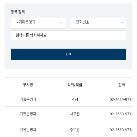
립
국
F
항목 검색
어
o
원
- 기획운영과
전화번호
r
조
m
직
도
국
어
원
원
장
기
획
연
수
부서명
직위/직급
전화
부
기
조
획
기획운영과
과장
02-2669-9770
직
운
및
영
업
과
기획운영과
사무관
02-2669-9772
무
공
소
공
개
언
기획운영과
주무관
02-2669-9774
(부
어
서
과