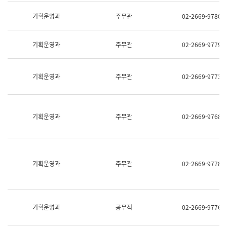
명,
교
직
기획운영과
주무관
02-2669-9780
육
위/
연
직
수
급,
과
기획운영과
주무관
02-2669-9779
전
어
화,
문
담
연
당
기획운영과
주무관
02-2669-9773
구
업
실
무)
어
문
연
기획운영과
주무관
02-2669-9768
구
과
어
문
연
구
기획운영과
주무관
02-2669-9778
과
(사
전
팀)
언
기획운영과
공무직
02-2669-9776
어
정