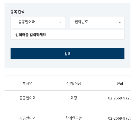
립
국
F
항목 검색
어
o
원
- 공공언어과
전화번호
r
조
m
직
도
국
어
원
원
장
기
획
연
수
부서명
직위/직급
전화
부
기
조
획
공공언어과
과장
02-2669-9721
직
운
및
영
업
과
무
공
공공언어과
학예연구관
02-2669-9766
소
공
개
언
(부
어
서
과