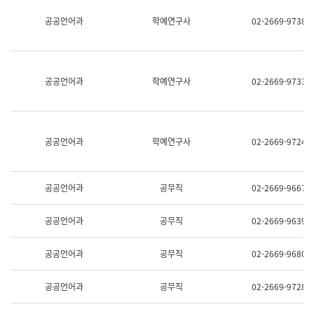
명,
교
공공언어과
학예연구사
02-2669-9738
직
육
위/
연
직
수
급,
과
전
어
공공언어과
학예연구사
02-2669-9733
화,
문
담
연
당
구
업
실
무)
어
공공언어과
학예연구사
02-2669-9724
문
연
구
과
공공언어과
공무직
02-2669-9667
어
문
연
공공언어과
공무직
02-2669-9639
구
과
(사
공공언어과
공무직
02-2669-9680
전
팀)
언
공공언어과
공무직
02-2669-9728
어
정