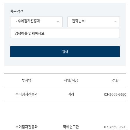
립
국
F
항목 검색
어
o
원
- 수어점자진흥과
전화번호
r
조
m
직
도
국
어
원
원
장
기
획
연
수
부서명
직위/직급
전화
부
기
조
획
수어점자진흥과
과장
02-2669-9690
직
운
및
영
업
과
무
공
소
공
개
언
(부
어
수어점자진흥과
학예연구관
02-2669-9691
서
과