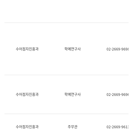
명,
교
직
육
위/
연
직
수
급,
과
전
어
화,
문
담
연
당
구
수어점자진흥과
학예연구사
02-2669-9698
업
실
무)
어
문
연
구
과
어
문
연
수어점자진흥과
학예연구사
02-2669-9696
구
과
(사
전
팀)
언
어
수어점자진흥과
주무관
02-2669-9613
정