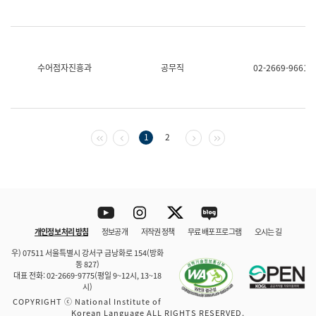
수어점자진흥과
공무직
02-2669-9661
첫 페이지
이전 페이지
다음 페이지
마지막 페이지
1
2
Youtube
Instagram
Twitter
blog
개인정보 처리 방침
정보공개
저작권 정책
무료 배포 프로그램
오시는 길
바로 가기
문체부와 소속기관
우) 07511 서울특별시 강서구 금낭화로 154(방화
동 827)
대표 전화: 02-2669-9775(평일 9~12시, 13~18
시)
COPYRIGHT ⓒ National Institute of
Korean Language ALL RIGHTS RESERVED.