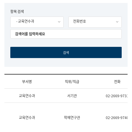
립
국
F
항목 검색
어
o
원
- 교육연수과
전화번호
r
조
m
직
도
국
어
원
원
장
기
획
연
수
부서명
직위/직급
전화
부
기
조
획
교육연수과
서기관
02-2669-9731
직
운
및
영
업
과
무
공
소
공
교육연수과
학예연구관
02-2669-9740
개
언
(부
어
서
과