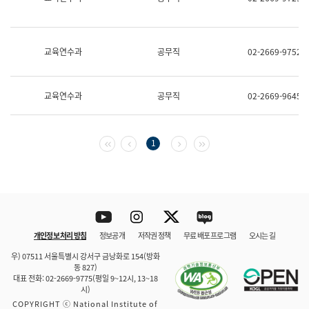
보
과
한
국
교육연수과
공무직
02-2669-9752
어
진
흥
과
교육연수과
공무직
02-2669-9645
수
어
점
자
첫 페이지
이전 페이지
다음 페이지
마지막 페이지
1
진
흥
과
Youtube
Instagram
Twitter
blog
개인정보 처리 방침
정보공개
저작권 정책
무료 배포 프로그램
오시는 길
바로 가기
문체부와 소속기관
우) 07511 서울특별시 강서구 금낭화로 154(방화
동 827)
대표 전화: 02-2669-9775(평일 9~12시, 13~18
시)
COPYRIGHT ⓒ National Institute of