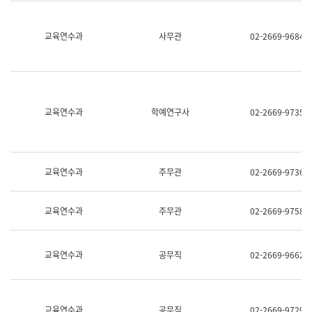
명,
교
직
육
위/
연
교육연수과
사무관
02-2669-9684
직
수
급,
과
전
어
화,
문
담
연
당
구
교육연수과
학예연구사
02-2669-9735
업
실
무)
어
문
연
구
교육연수과
주무관
02-2669-9736
과
어
문
교육연수과
주무관
02-2669-9758
연
구
과
(사
교육연수과
공무직
02-2669-9662
전
팀)
언
어
정
교육연수과
공무직
02-2669-9729