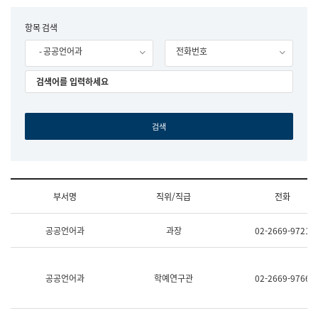
립
국
F
항목 검색
어
o
원
- 공공언어과
전화번호
r
조
m
직
도
국
어
원
원
장
기
획
연
수
부서명
직위/직급
전화
부
기
조
획
공공언어과
과장
02-2669-9721
직
운
및
영
업
과
무
공
공공언어과
학예연구관
02-2669-9766
소
공
개
언
(부
어
서
과