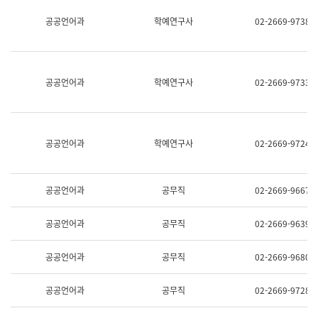
명,
교
공공언어과
학예연구사
02-2669-9738
직
육
위/
연
직
수
급,
과
전
어
공공언어과
학예연구사
02-2669-9733
화,
문
담
연
당
구
업
실
무)
어
공공언어과
학예연구사
02-2669-9724
문
연
구
과
공공언어과
공무직
02-2669-9667
어
문
연
공공언어과
공무직
02-2669-9639
구
과
(사
공공언어과
공무직
02-2669-9680
전
팀)
언
공공언어과
공무직
02-2669-9728
어
정