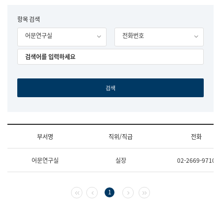
립
국
F
항목 검색
어
o
원
어문연구실
전화번호
r
조
m
직
도
국
어
원
원
장
기
획
연
수
부서명
직위/직급
전화
부
기
조
획
어문연구실
실장
02-2669-9710
직
운
및
영
업
과
무
공
첫 페이지
이전 페이지
다음 페이지
마지막 페이지
1
소
공
개
언
(부
어
서
과