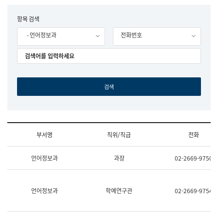
립
국
F
항목 검색
어
o
원
- 언어정보과
전화번호
r
조
m
직
도
국
어
원
원
장
기
획
연
수
부서명
직위/직급
전화
부
기
조
획
언어정보과
과장
02-2669-9750
직
운
및
영
업
과
무
공
언어정보과
학예연구관
02-2669-9754
소
공
개
언
(부
어
서
과