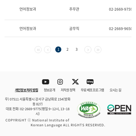
보
과
언어정보과
주무관
02-2669-9759
한
국
어
언어정보과
공무직
02-2669-9650
진
흥
과
수
첫 페이지
이전 페이지
다음 페이지
마지막 페이지
1
2
3
어
점
자
진
흥
과
Youtube
Instagram
Twitter
blog
개인정보 처리 방침
정보공개
저작권 정책
무료 배포 프로그램
오시는 길
바로 가기
문체부와 소속기관
우) 07511 서울특별시 강서구 금낭화로 154(방화
동 827)
대표 전화: 02-2669-9775(평일 9~12시, 13~18
시)
COPYRIGHT ⓒ National Institute of
Korean Language ALL RIGHTS RESERVED.