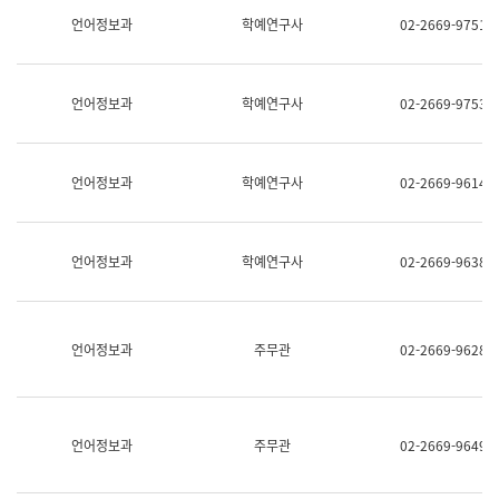
명,
교
언어정보과
학예연구사
02-2669-9751
직
육
위/
연
직
수
급,
과
언어정보과
학예연구사
02-2669-9753
전
어
화,
문
담
연
당
구
언어정보과
학예연구사
02-2669-9614
업
실
무)
어
문
연
언어정보과
학예연구사
02-2669-9638
구
과
어
문
연
언어정보과
주무관
02-2669-9628
구
과
(사
전
팀)
언어정보과
주무관
02-2669-9649
언
어
정