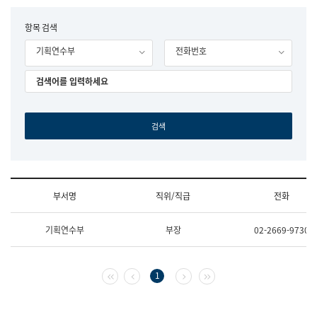
립
국
F
항목 검색
어
o
원
기획연수부
전화번호
r
조
m
직
도
국
어
원
원
장
기
획
연
수
부서명
직위/직급
전화
부
기
조
획
기획연수부
부장
02-2669-9730
직
운
및
영
업
과
무
공
첫 페이지
이전 페이지
다음 페이지
마지막 페이지
1
소
공
개
언
(부
어
서
과