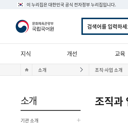
이 누리집은 대한민국 공식 전자정부 누리집입니다.
통
합
검
색
주
지식
개선
교육
메
뉴
현
Home
소개
조직·사업 소개
바로가기
재
위
치:
소개
조직과 
기관 소개