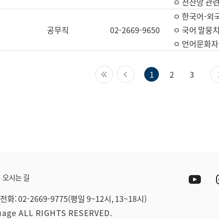
ㅇ 전산망 관련
ㅇ 한국어-외
공무직
02-2669-9650
ㅇ 국어 말뭉치
ㅇ 언어문화자원
첫 페이지
이전 페이지
1
2
3
Yout
오시는 길
전화: 02-2669-9775(평일 9~12시, 13~18시)
guage ALL RIGHTS RESERVED.