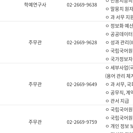
ㅇ 인공지능의
학예연구사
02-2669-9638
ㅇ 말뭉치 원자
ㅇ 과 서무 지
ㅇ 정보화 예산
ㅇ 공공데이터 
주무관
02-2669-9628
ㅇ 성과 관리(
ㅇ 국립국어원
ㅇ 국가정보자
ㅇ 세부사업(
(용어 관리 체
주무관
02-2669-9649
ㅇ 과 서무, 
ㅇ 공무직, 계
ㅇ 관서 지급
ㅇ 국립국어원
ㅇ 국립국어원
주무관
02-2669-9759
ㅇ 개인 정보 