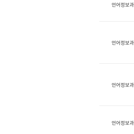
실
언어정보과
어
문
연
구
과
언어정보과
어
문
연
구
과
(사
언어정보과
전
팀)
언
어
정
언어정보과
보
과