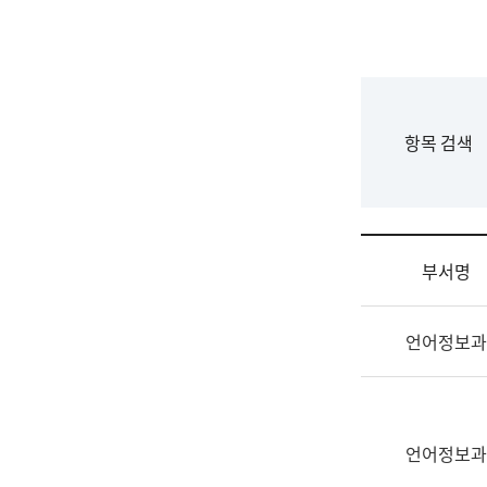
국
립
국
어
원
F
항목 검색
조
o
직
r
도
m
국
어
부서명
원
원
조
장
언어정보과
직
기
및
획
업
연
무
수
소
언어정보과
부
개
기