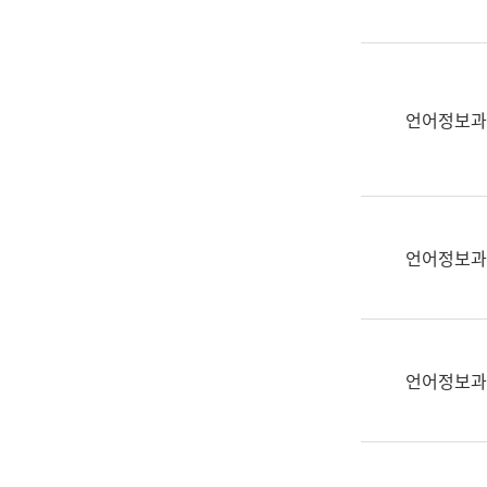
(부
획
서
운
명,
영
직
과
위/
언어정보과
공
직
공
급,
언
전
어
화,
과
담
교
언어정보과
당
육
업
연
무)
수
과
언어정보과
어
문
연
구