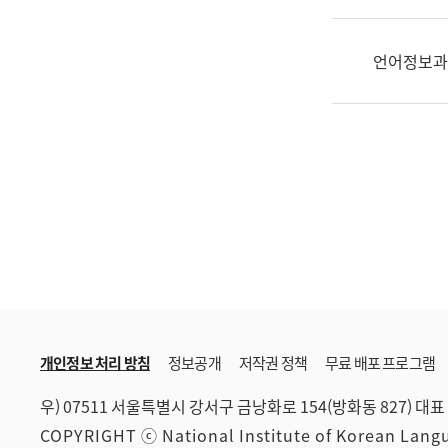
한
국
어
언어정보과
진
흥
과
수
어
점
자
진
흥
과
개인정보 처리 방침
정보공개
저작권 정책
무료 배포 프로그램
우) 07511 서울특별시 강서구 금낭화로 154(방화동 827)
대표 
COPYRIGHT ⓒ National Institute of Korean Lan