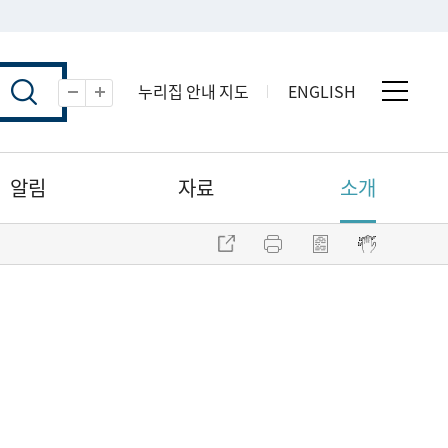
누리집 안내 지도
ENGLISH
전체 
축소
확대
알림
자료
소개
주소 복사
프린트
점자파일 내려받기
점자뷰어 보