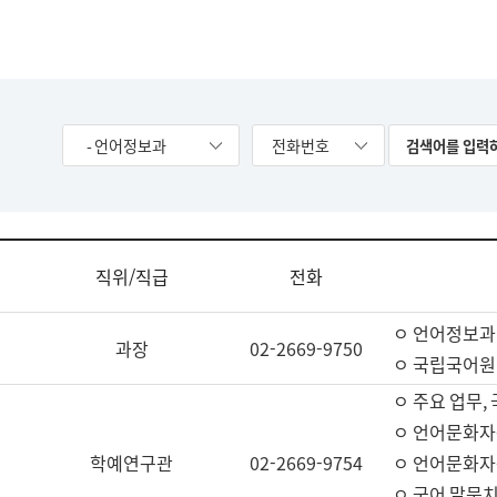
- 언어정보과
전화번호
직위/직급
전화
ㅇ 언어정보과
과장
02-2669-9750
ㅇ 국립국어원
ㅇ 주요 업무,
ㅇ 언어문화자
학예연구관
02-2669-9754
ㅇ 언어문화자
ㅇ 국어 말뭉치