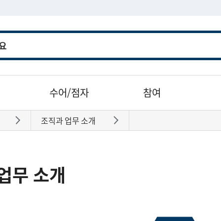
수어/점자
참여
조직과 업무 소개
바로가기
바로가기
업무 소개