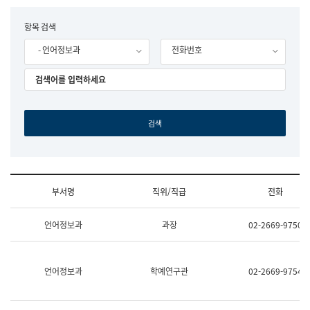
립
국
F
항목 검색
어
o
원
- 언어정보과
전화번호
r
조
m
직
도
국
어
원
원
장
기
획
연
수
부서명
직위/직급
전화
부
기
조
획
언어정보과
과장
02-2669-9750
직
운
및
영
업
과
무
공
언어정보과
학예연구관
02-2669-9754
소
공
개
언
(부
어
서
과