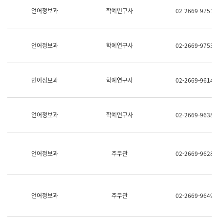
명,
교
언어정보과
학예연구사
02-2669-9751
직
육
위/
연
직
수
급,
과
언어정보과
학예연구사
02-2669-9753
전
어
화,
문
담
연
당
구
언어정보과
학예연구사
02-2669-9614
업
실
무)
어
문
연
언어정보과
학예연구사
02-2669-9638
구
과
어
문
연
언어정보과
주무관
02-2669-9628
구
과
(사
전
팀)
언어정보과
주무관
02-2669-9649
언
어
정