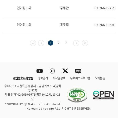
보
과
언어정보과
주무관
02-2669-9759
한
국
어
언어정보과
공무직
02-2669-9650
진
흥
과
수
첫 페이지
이전 페이지
다음 페이지
마지막 페이지
1
2
3
어
점
자
진
흥
과
Youtube
Instagram
Twitter
blog
개인정보 처리 방침
정보공개
저작권 정책
무료 배포 프로그램
오시는 길
바로 가기
문체부와 소속기관
우) 07511 서울특별시 강서구 금낭화로 154(방화
동 827)
대표 전화: 02-2669-9775(평일 9~12시, 13~18
시)
COPYRIGHT ⓒ National Institute of
Korean Language ALL RIGHTS RESERVED.