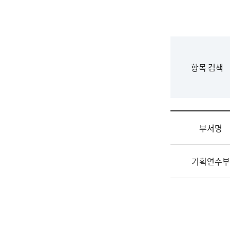
국
립
국
어
원
F
항목 검색
조
o
직
r
도
m
국
어
부서명
원
원
조
장
기획연수부
직
기
및
획
업
연
무
수
소
부
개
기