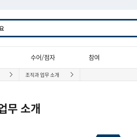
수어/점자
참여
조직과 업무 소개
바로가기
바로가기
업무 소개