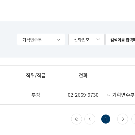
기획연수부
전화번호
직위/직급
전화
부장
02-2669-9730
ㅇ 기획연수부
첫 페이지
이전 페이지
다
1