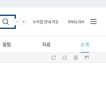
누리집 안내 지도
ENGLISH
전체 
축소
확대
알림
자료
소개
주소 복사
프린트
점자파일 내려받기
점자뷰어 보