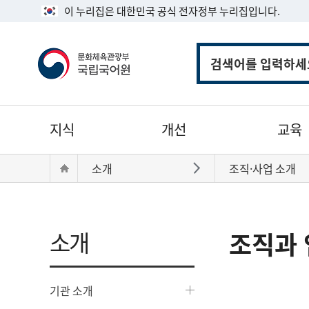
이 누리집은 대한민국 공식 전자정부 누리집입니다.
통
합
검
색
주
지식
개선
교육
메
뉴
현
Home
소개
조직·사업 소개
바로가기
재
위
치:
소개
조직과 
기관 소개