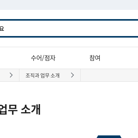
수어/점자
참여
조직과 업무 소개
바로가기
바로가기
업무 소개