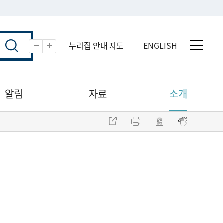
누리집 안내 지도
ENGLISH
전체 
축소
확대
알림
자료
소개
주소 복사
프린트
점자파일 내려받기
점자뷰어 보