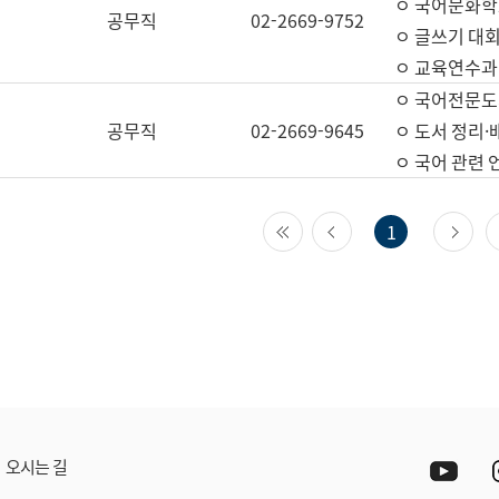
ㅇ 국어문화학
공무직
02-2669-9752
ㅇ 글쓰기 대회
ㅇ 교육연수과
ㅇ 국어전문도
공무직
02-2669-9645
ㅇ 도서 정리·
ㅇ 국어 관련
첫 페이지
이전 페이지
다
1
Yout
오시는 길