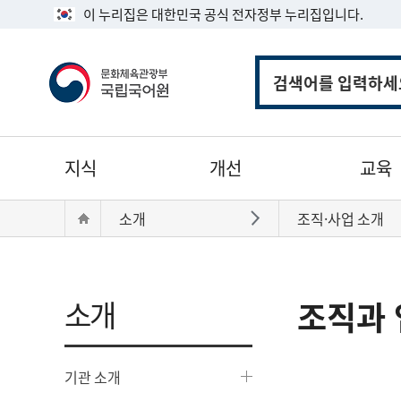
이 누리집은 대한민국 공식 전자정부 누리집입니다.
통
합
검
색
주
지식
개선
교육
메
뉴
현
Home
소개
조직·사업 소개
바로가기
재
위
치:
소개
조직과 
기관 소개