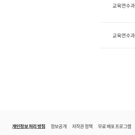
한
교육연수과
국
어
진
흥
교육연수과
과
수
어
점
자
진
흥
과
개인정보 처리 방침
정보공개
저작권 정책
무료 배포 프로그램