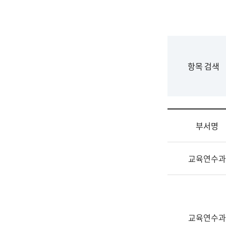
국
립
국
어
원
F
항목 검색
조
o
직
r
도
m
국
어
부서명
원
원
조
장
교육연수과
직
기
및
획
업
연
무
수
소
부
교육연수과
개
기