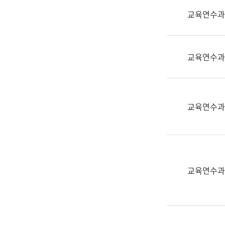
실
교육연수과
어
문
연
구
교육연수과
과
어
문
연
교육연수과
구
과
(사
전
팀)
교육연수과
언
어
정
보
과