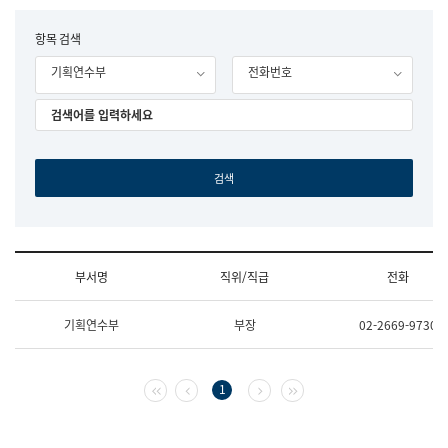
립
국
F
항목 검색
어
o
원
기획연수부
전화번호
r
조
m
직
도
국
어
원
원
장
기
획
연
수
부서명
직위/직급
전화
부
기
조
획
기획연수부
부장
02-2669-9730
직
운
및
영
업
과
무
공
첫 페이지
이전 페이지
다음 페이지
마지막 페이지
1
소
공
개
언
(부
어
서
과