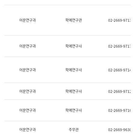
명,
교
직
육
위/
연
직
어문연구과
학예연구관
02-2669-9713
수
급,
과
전
어
화,
문
담
연
당
구
어문연구과
학예연구사
02-2669-9717
업
실
무)
어
문
연
어문연구과
학예연구사
02-2669-9714
구
과
어
문
어문연구과
학예연구사
02-2669-9712
연
구
과
(사
어문연구과
학예연구사
02-2669-9716
전
팀)
언
어
어문연구과
주무관
02-2669-9630
정