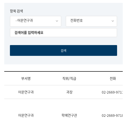
립
국
F
항목 검색
어
o
원
- 어문연구과
전화번호
r
조
m
직
도
국
어
원
원
장
기
획
연
수
부서명
직위/직급
전화
부
기
조
획
어문연구과
과장
02-2669-9711
직
운
및
영
업
과
무
공
소
공
어문연구과
학예연구관
02-2669-9718
개
언
(부
어
서
과