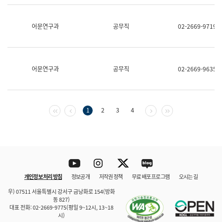
보
과
한
어문연구과
공무직
02-2669-9719
국
어
진
흥
과
어문연구과
공무직
02-2669-9635
수
어
점
자
진
첫 페이지
이전 페이지
다음 페이지
마지막 페이지
1
2
3
4
흥
과
Youtube
Instagram
Twitter
blog
개인정보 처리 방침
정보공개
저작권 정책
무료 배포 프로그램
오시는 길
바로 가기
문체부와 소속기관
우) 07511 서울특별시 강서구 금낭화로 154(방화
동 827)
대표 전화: 02-2669-9775(평일 9~12시, 13~18
시)