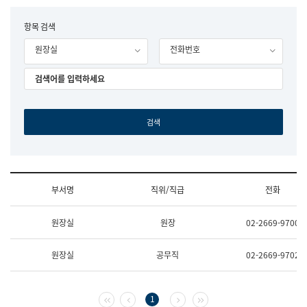
립
국
F
항목 검색
어
o
원
원장실
전화번호
r
조
m
직
도
국
어
원
원
장
기
획
연
수
부서명
직위/직급
전화
부
기
조
획
원장실
원장
02-2669-9700
직
운
및
영
업
과
원장실
공무직
02-2669-9702
무
공
소
공
개
언
(부
어
첫 페이지
이전 페이지
다음 페이지
마지막 페이지
1
서
과