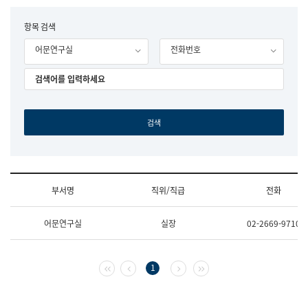
립
국
F
항목 검색
어
o
원
어문연구실
전화번호
r
조
m
직
도
국
어
원
원
장
기
획
연
수
부서명
직위/직급
전화
부
기
조
획
어문연구실
실장
02-2669-9710
직
운
및
영
업
과
무
공
첫 페이지
이전 페이지
다음 페이지
마지막 페이지
1
소
공
개
언
(부
어
서
과