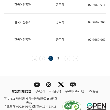
보
한국어진흥과
공무직
02-2669-9764
과
한
국
어
한국어진흥과
공무직
02-2669-9641
진
흥
과
수
한국어진흥과
공무직
02-2669-9678
어
점
자
진
흥
첫 페이지
이전 페이지
다음 페이지
마지막 페이지
1
2
과
Youtube
Instagram
Twitter
blog
개인정보 처리 방침
정보공개
저작권 정책
무료 배포 프로그램
오시는 길
바로 가기
문체부와 소속기관
우) 07511 서울특별시 강서구 금낭화로 154(방화
동 827)
대표 전화: 02-2669-9775(평일 9~12시, 13~18