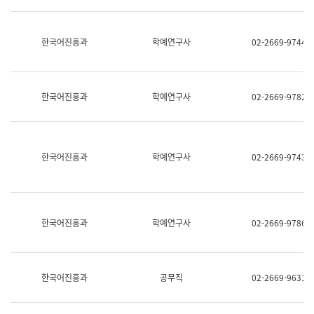
명,
교
직
육
위/
연
한국어진흥과
학예연구사
02-2669-9744
직
수
급,
과
전
어
화,
문
담
연
한국어진흥과
학예연구사
02-2669-9782
당
구
업
실
무)
어
문
연
한국어진흥과
학예연구사
02-2669-9743
구
과
어
문
연
한국어진흥과
학예연구사
02-2669-9786
구
과
(사
전
팀)
한국어진흥과
공무직
02-2669-9631
언
어
정