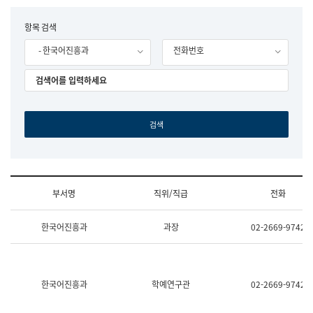
립
국
F
항목 검색
어
o
원
- 한국어진흥과
전화번호
r
조
m
직
도
국
어
원
원
장
기
획
연
수
부서명
직위/직급
전화
부
기
조
획
한국어진흥과
과장
02-2669-9742
직
운
및
영
업
과
무
공
소
공
한국어진흥과
학예연구관
02-2669-9742
개
언
(부
어
서
과