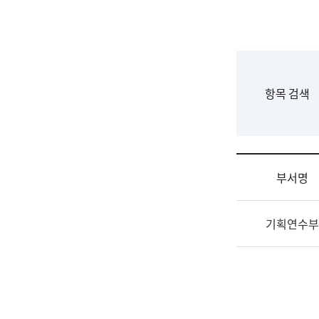
국
립
국
어
원
F
항목 검색
조
o
직
r
도
m
국
어
부서명
원
원
조
장
기획연수부
직
기
및
획
업
연
무
수
소
부
개
기