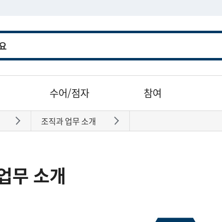
수어/점자
참여
조직과 업무 소개
바로가기
바로가기
업무 소개