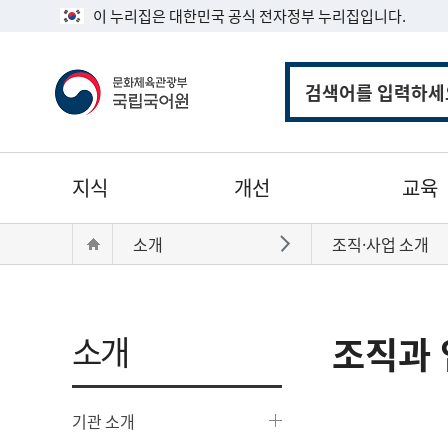
이 누리집은 대한민국 공식 전자정부 누리집입니다.
통
합
검
색
주
지식
개선
교육
메
뉴
현
Home
소개
조직·사업 소개
바로가기
재
위
치:
소개
조직과 
기관 소개