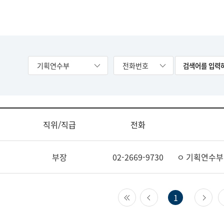
기획연수부
전화번호
직위/직급
전화
부장
02-2669-9730
ㅇ 기획연수부
첫 페이지
이전 페이지
다
1