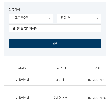
립
국
F
항목 검색
어
o
원
- 교육연수과
전화번호
r
조
m
직
도
국
어
원
원
장
기
획
연
수
부서명
직위/직급
전화
부
기
조
획
교육연수과
서기관
02-2669-9731
직
운
및
영
업
과
무
공
소
공
교육연수과
학예연구관
02-2669-9740
개
언
(부
어
서
과