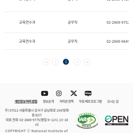
보
과
한
국
교육연수과
공무직
02-2669-9752
어
진
흥
과
교육연수과
공무직
02-2669-9645
수
어
점
자
첫 페이지
이전 페이지
다음 페이지
마지막 페이지
1
진
흥
과
Youtube
Instagram
Twitter
blog
개인정보 처리 방침
정보공개
저작권 정책
무료 배포 프로그램
오시는 길
바로 가기
문체부와 소속기관
우) 07511 서울특별시 강서구 금낭화로 154(방화
동 827)
대표 전화: 02-2669-9775(평일 9~12시, 13~18
시)
COPYRIGHT ⓒ National Institute of