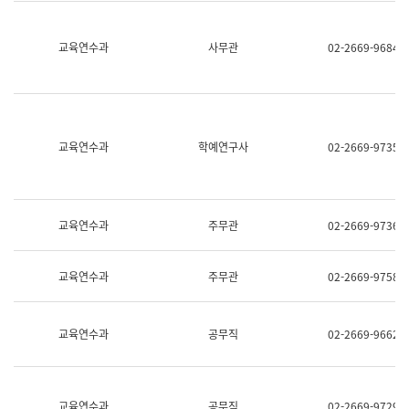
명,
교
직
육
위/
연
교육연수과
사무관
02-2669-9684
직
수
급,
과
전
어
화,
문
담
연
당
구
교육연수과
학예연구사
02-2669-9735
업
실
무)
어
문
연
구
교육연수과
주무관
02-2669-9736
과
어
문
교육연수과
주무관
02-2669-9758
연
구
과
(사
교육연수과
공무직
02-2669-9662
전
팀)
언
어
정
교육연수과
공무직
02-2669-9729