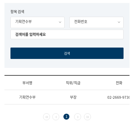
립
국
F
항목 검색
어
o
원
기획연수부
전화번호
r
조
m
직
도
국
어
원
원
장
기
획
연
수
부서명
직위/직급
전화
부
기
조
획
기획연수부
부장
02-2669-9730
직
운
및
영
업
과
무
공
첫 페이지
이전 페이지
다음 페이지
마지막 페이지
1
소
공
개
언
(부
어
서
과