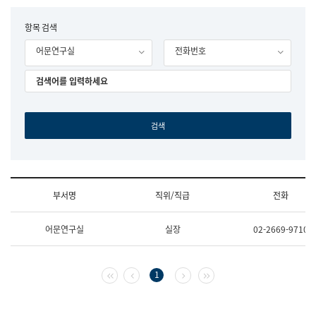
립
국
F
항목 검색
어
o
원
어문연구실
전화번호
r
조
m
직
도
국
어
원
원
장
기
획
연
수
부서명
직위/직급
전화
부
기
조
획
어문연구실
실장
02-2669-9710
직
운
및
영
업
과
무
공
첫 페이지
이전 페이지
다음 페이지
마지막 페이지
1
소
공
개
언
(부
어
서
과