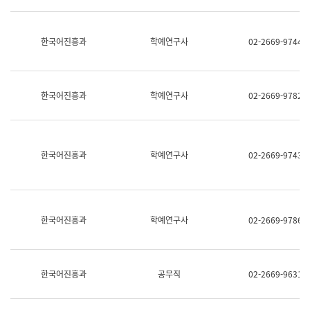
명,
교
직
육
위/
연
한국어진흥과
학예연구사
02-2669-9744
직
수
급,
과
전
어
화,
문
담
연
한국어진흥과
학예연구사
02-2669-9782
당
구
업
실
무)
어
문
연
한국어진흥과
학예연구사
02-2669-9743
구
과
어
문
연
한국어진흥과
학예연구사
02-2669-9786
구
과
(사
전
팀)
한국어진흥과
공무직
02-2669-9631
언
어
정