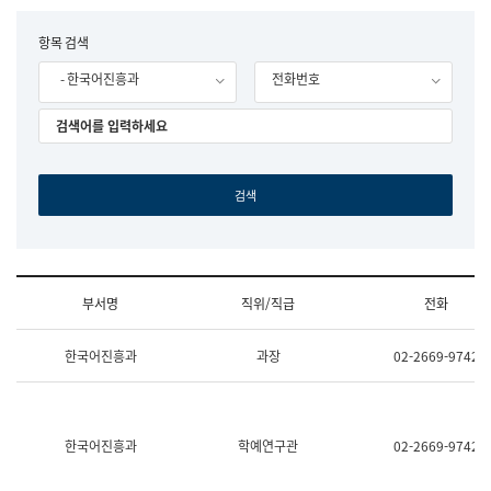
립
국
F
항목 검색
어
o
원
- 한국어진흥과
전화번호
r
조
m
직
도
국
어
원
원
장
기
획
연
수
부서명
직위/직급
전화
부
기
조
획
한국어진흥과
과장
02-2669-9742
직
운
및
영
업
과
무
공
소
공
한국어진흥과
학예연구관
02-2669-9742
개
언
(부
어
서
과