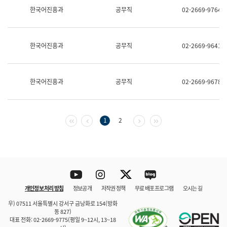
보
한국어진흥과
공무직
02-2669-9764
과
한
국
어
한국어진흥과
공무직
02-2669-9641
진
흥
과
수
한국어진흥과
공무직
02-2669-9678
어
점
자
진
흥
첫 페이지
이전 페이지
다음 페이지
마지막 페이지
1
2
과
Youtube
Instagram
Twitter
blog
개인정보 처리 방침
정보공개
저작권 정책
무료 배포 프로그램
오시는 길
바로 가기
문체부와 소속기관
우) 07511 서울특별시 강서구 금낭화로 154(방화
동 827)
대표 전화: 02-2669-9775(평일 9~12시, 13~18