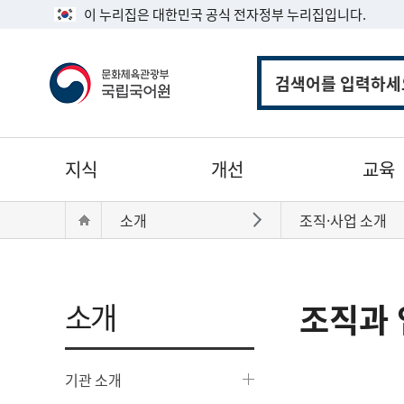
이 누리집은 대한민국 공식 전자정부 누리집입니다.
통
합
검
색
주
지식
개선
교육
메
뉴
현
Home
소개
조직·사업 소개
바로가기
재
위
치:
소개
조직과 
기관 소개