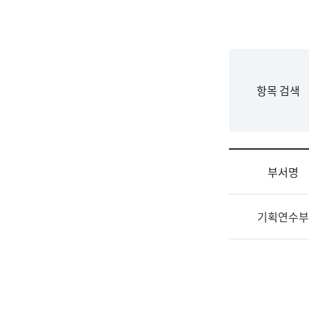
국
립
국
어
원
F
항목 검색
조
o
직
r
도
m
국
어
부서명
원
원
조
장
기획연수부
직
기
및
획
업
연
무
수
소
부
개
기