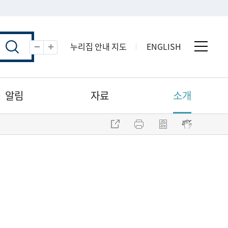
누리집 안내 지도
ENGLISH
전체 
축소
확대
알림
자료
소개
주소 복사
프린트
점자파일 내려받기
점자뷰어 보