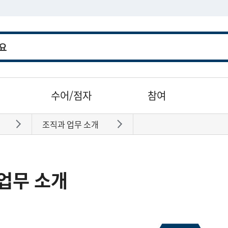
수어/점자
참여
조직과 업무 소개
바로가기
바로가기
업무 소개