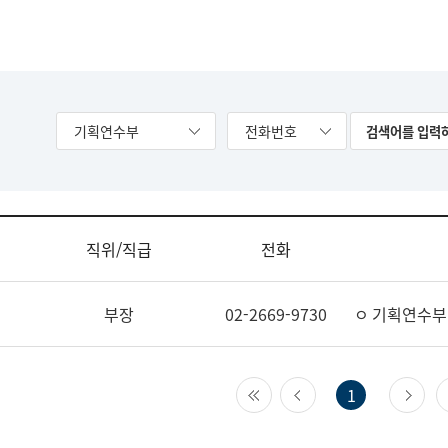
기획연수부
전화번호
직위/직급
전화
부장
02-2669-9730
ㅇ 기획연수부
첫 페이지
이전 페이지
다
1