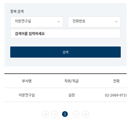
립
국
F
항목 검색
어
o
원
어문연구실
전화번호
r
조
m
직
도
국
어
원
원
장
기
획
연
수
부서명
직위/직급
전화
부
기
조
획
어문연구실
실장
02-2669-9710
직
운
및
영
업
과
무
공
첫 페이지
이전 페이지
다음 페이지
마지막 페이지
1
소
공
개
언
(부
어
서
과