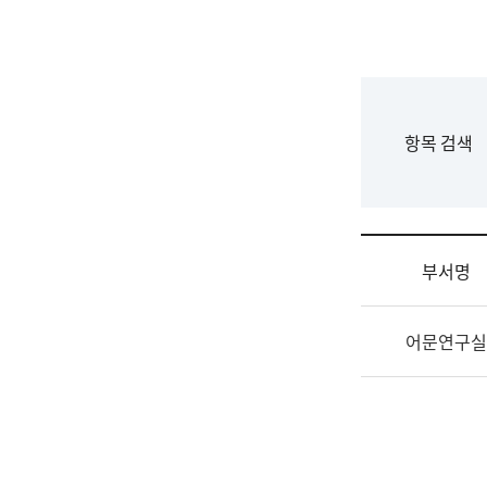
국
립
국
어
원
F
항목 검색
조
o
직
r
도
m
국
어
부서명
원
원
조
장
어문연구실
직
기
및
획
업
연
무
수
소
부
개
기