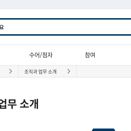
수어/점자
참여
조직과 업무 소개
바로가기
바로가기
업무 소개