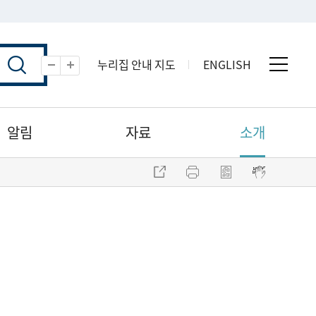
누리집 안내 지도
ENGLISH
전체 
축소
확대
알림
자료
소개
주소 복사
프린트
점자파일 내려받기
점자뷰어 보