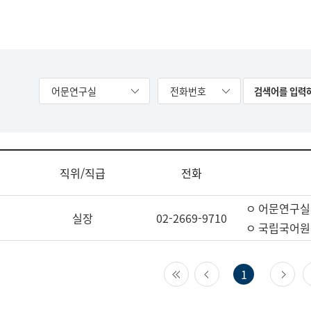
어문연구실
전화번호
직위/직급
전화
ㅇ 어문연구실
실장
02-2669-9710
ㅇ 국립국어원
첫 페이지
이전 페이지
다
1