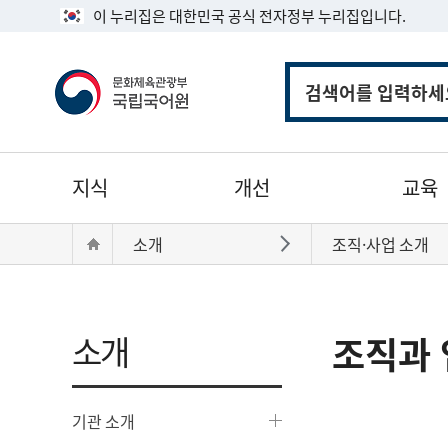
이 누리집은 대한민국 공식 전자정부 누리집입니다.
통
합
검
색
주
지식
개선
교육
메
뉴
현
Home
소개
조직·사업 소개
바로가기
재
위
치:
소개
조직과 
기관 소개