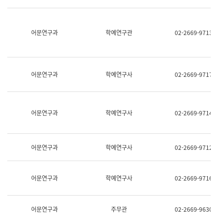
명,
교
직
육
위/
연
직
어문연구과
학예연구관
02-2669-9713
수
급,
과
전
어
화,
문
담
연
당
구
어문연구과
학예연구사
02-2669-9717
업
실
무)
어
문
연
어문연구과
학예연구사
02-2669-9714
구
과
어
문
어문연구과
학예연구사
02-2669-9712
연
구
과
(사
어문연구과
학예연구사
02-2669-9716
전
팀)
언
어
어문연구과
주무관
02-2669-9630
정