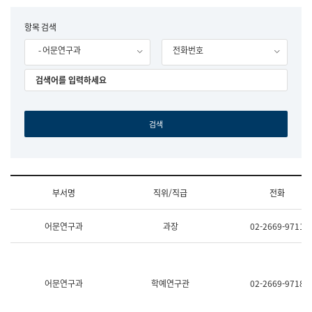
립
국
F
항목 검색
어
o
원
- 어문연구과
전화번호
r
조
m
직
도
국
어
원
원
장
기
획
연
수
부서명
직위/직급
전화
부
기
조
획
어문연구과
과장
02-2669-9711
직
운
및
영
업
과
무
공
소
공
어문연구과
학예연구관
02-2669-9718
개
언
(부
어
서
과