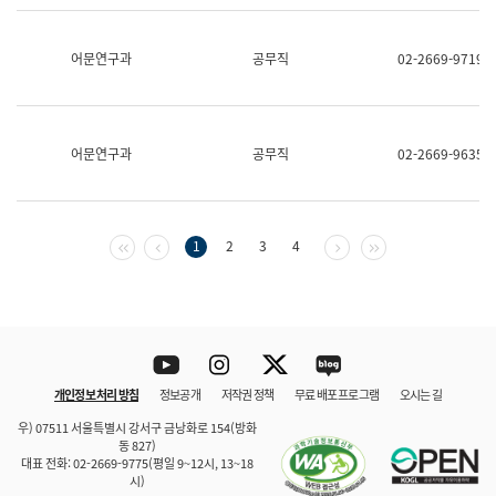
보
과
한
어문연구과
공무직
02-2669-9719
국
어
진
흥
과
어문연구과
공무직
02-2669-9635
수
어
점
자
진
첫 페이지
이전 페이지
다음 페이지
마지막 페이지
1
2
3
4
흥
과
Youtube
Instagram
Twitter
blog
개인정보 처리 방침
정보공개
저작권 정책
무료 배포 프로그램
오시는 길
바로 가기
문체부와 소속기관
우) 07511 서울특별시 강서구 금낭화로 154(방화
동 827)
대표 전화: 02-2669-9775(평일 9~12시, 13~18
시)