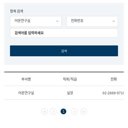
립
국
F
항목 검색
어
o
원
어문연구실
전화번호
r
조
m
직
도
국
어
원
원
장
기
획
연
수
부서명
직위/직급
전화
부
기
조
획
어문연구실
실장
02-2669-9710
직
운
및
영
업
과
무
공
첫 페이지
이전 페이지
다음 페이지
마지막 페이지
1
소
공
개
언
(부
어
서
과