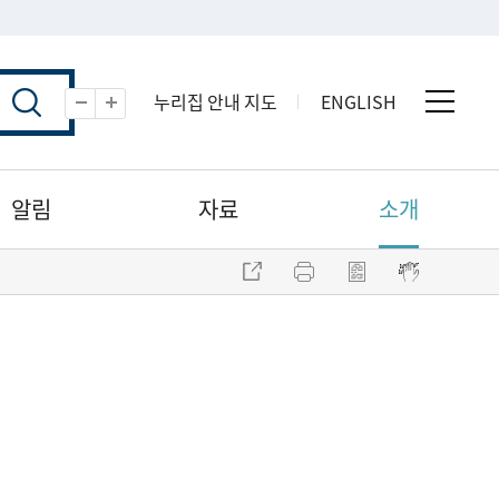
누리집 안내 지도
ENGLISH
전체 
축소
확대
알림
자료
소개
주소 복사
프린트
점자파일 내려받기
점자뷰어 보