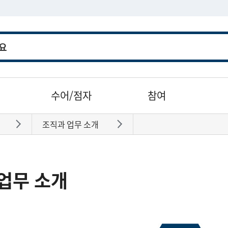
수어/점자
참여
조직과 업무 소개
바로가기
바로가기
업무 소개