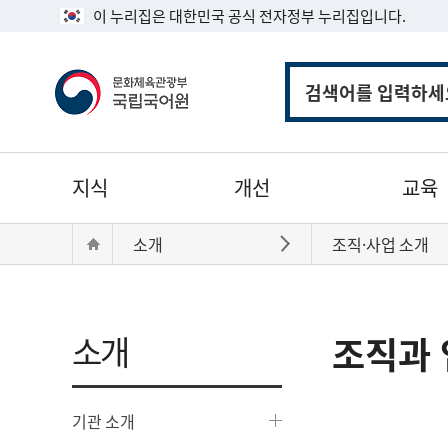
이 누리집은 대한민국 공식 전자정부 누리집입니다.
통
합
검
색
주
지식
개선
교육
메
뉴
현
Home
소개
조직·사업 소개
바로가기
재
위
치:
소개
조직과 
기관 소개