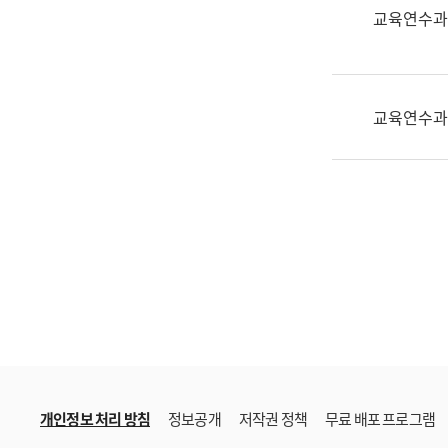
한
교육연수과
국
어
진
흥
교육연수과
과
수
어
점
자
진
흥
과
개인정보 처리 방침
정보공개
저작권 정책
무료 배포 프로그램