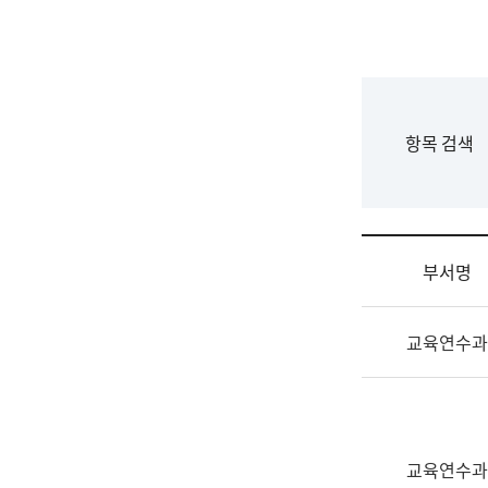
국
립
국
어
원
F
항목 검색
조
o
직
r
도
m
국
어
부서명
원
원
조
장
교육연수과
직
기
및
획
업
연
무
수
소
부
교육연수과
개
기