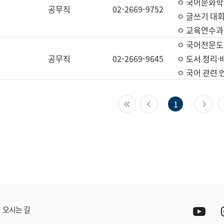
ㅇ 국어문화학
공무직
02-2669-9752
ㅇ 글쓰기 대회
ㅇ 교육연수과
ㅇ 국어전문도
공무직
02-2669-9645
ㅇ 도서 정리·
ㅇ 국어 관련
첫 페이지
이전 페이지
다
1
Yout
오시는 길