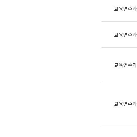
실
교육연수과
어
문
연
구
교육연수과
과
어
문
연
교육연수과
구
과
(사
전
팀)
교육연수과
언
어
정
보
과