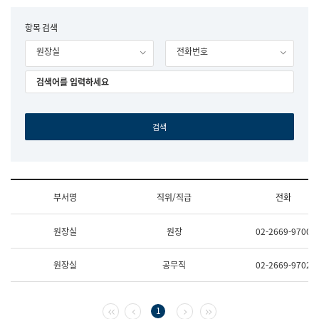
립
국
F
항목 검색
어
o
원
원장실
전화번호
r
조
m
직
도
국
어
원
원
장
기
획
연
수
부서명
직위/직급
전화
부
기
조
획
원장실
원장
02-2669-9700
직
운
및
영
업
과
원장실
공무직
02-2669-9702
무
공
소
공
개
언
(부
어
첫 페이지
이전 페이지
다음 페이지
마지막 페이지
1
서
과