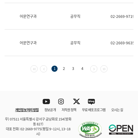
보
과
한
어문연구과
공무직
02-2669-9719
국
어
진
흥
과
어문연구과
공무직
02-2669-9635
수
어
점
자
진
첫 페이지
이전 페이지
다음 페이지
마지막 페이지
1
2
3
4
흥
과
Youtube
Instagram
Twitter
blog
개인정보 처리 방침
정보공개
저작권 정책
무료 배포 프로그램
오시는 길
바로 가기
문체부와 소속기관
우) 07511 서울특별시 강서구 금낭화로 154(방화
동 827)
대표 전화: 02-2669-9775(평일 9~12시, 13~18
시)