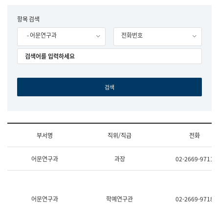
립
국
F
항목 검색
어
o
원
- 어문연구과
전화번호
r
조
m
직
도
국
어
원
원
장
기
획
연
수
부서명
직위/직급
전화
부
기
조
획
어문연구과
과장
02-2669-9711
직
운
및
영
업
과
무
공
소
공
어문연구과
학예연구관
02-2669-9718
개
언
(부
어
서
과