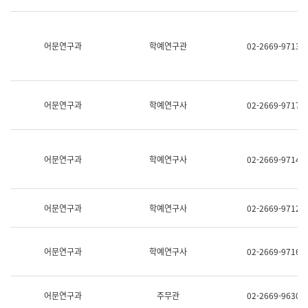
명,
교
직
육
위/
연
직
어문연구과
학예연구관
02-2669-9713
수
급,
과
전
어
화,
문
담
연
당
구
어문연구과
학예연구사
02-2669-9717
업
실
무)
어
문
연
어문연구과
학예연구사
02-2669-9714
구
과
어
문
어문연구과
학예연구사
02-2669-9712
연
구
과
(사
어문연구과
학예연구사
02-2669-9716
전
팀)
언
어
어문연구과
주무관
02-2669-9630
정