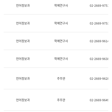
명,
교
언어정보과
학예연구사
02-2669-9751
직
육
위/
연
직
수
급,
과
언어정보과
학예연구사
02-2669-9753
전
어
화,
문
담
연
당
구
언어정보과
학예연구사
02-2669-9614
업
실
무)
어
문
연
언어정보과
학예연구사
02-2669-9638
구
과
어
문
연
언어정보과
주무관
02-2669-9628
구
과
(사
전
팀)
언어정보과
주무관
02-2669-9649
언
어
정