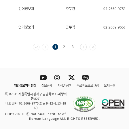
보
과
언어정보과
주무관
02-2669-9759
한
국
어
언어정보과
공무직
02-2669-9650
진
흥
과
수
첫 페이지
이전 페이지
다음 페이지
마지막 페이지
1
2
3
어
점
자
진
흥
과
Youtube
Instagram
Twitter
blog
개인정보 처리 방침
정보공개
저작권 정책
무료 배포 프로그램
오시는 길
바로 가기
문체부와 소속기관
우) 07511 서울특별시 강서구 금낭화로 154(방화
동 827)
대표 전화: 02-2669-9775(평일 9~12시, 13~18
시)
COPYRIGHT ⓒ National Institute of
Korean Language ALL RIGHTS RESERVED.