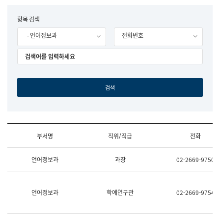
립
국
F
항목 검색
어
o
원
- 언어정보과
전화번호
r
조
m
직
도
국
어
원
원
장
기
획
연
수
부서명
직위/직급
전화
부
기
조
획
언어정보과
과장
02-2669-9750
직
운
및
영
업
과
무
공
언어정보과
학예연구관
02-2669-9754
소
공
개
언
(부
어
서
과