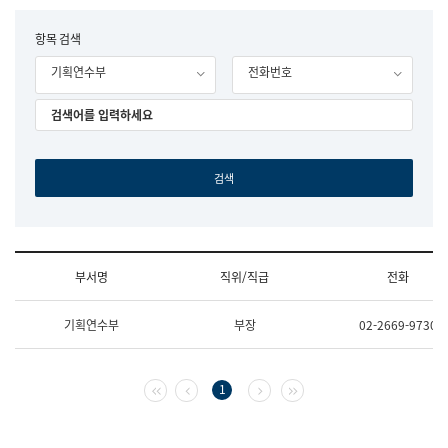
립
국
F
항목 검색
어
o
원
기획연수부
전화번호
r
조
m
직
도
국
어
원
원
장
기
획
연
수
부서명
직위/직급
전화
부
기
조
획
기획연수부
부장
02-2669-9730
직
운
및
영
업
과
무
공
첫 페이지
이전 페이지
다음 페이지
마지막 페이지
1
소
공
개
언
(부
어
서
과