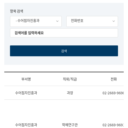
립
국
F
항목 검색
어
o
원
- 수어점자진흥과
전화번호
r
조
m
직
도
국
어
원
원
장
기
획
연
수
부서명
직위/직급
전화
부
기
조
획
수어점자진흥과
과장
02-2669-9690
직
운
및
영
업
과
무
공
소
공
개
언
(부
어
수어점자진흥과
학예연구관
02-2669-9691
서
과