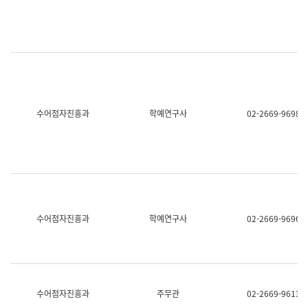
명,
교
직
육
위/
연
직
수
급,
과
전
어
화,
문
담
연
당
구
수어점자진흥과
학예연구사
02-2669-9698
업
실
무)
어
문
연
구
과
어
문
연
수어점자진흥과
학예연구사
02-2669-9696
구
과
(사
전
팀)
언
어
수어점자진흥과
주무관
02-2669-9613
정