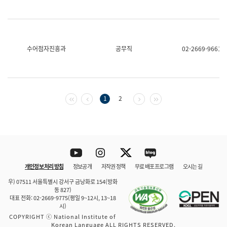
수어점자진흥과
공무직
02-2669-9661
첫 페이지
이전 페이지
다음 페이지
마지막 페이지
1
2
Youtube
Instagram
Twitter
blog
개인정보 처리 방침
정보공개
저작권 정책
무료 배포 프로그램
오시는 길
바로 가기
문체부와 소속기관
우) 07511 서울특별시 강서구 금낭화로 154(방화
동 827)
대표 전화: 02-2669-9775(평일 9~12시, 13~18
시)
COPYRIGHT ⓒ National Institute of
Korean Language ALL RIGHTS RESERVED.