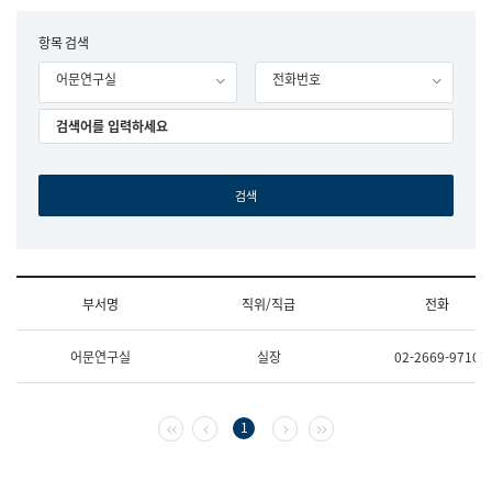
립
국
F
항목 검색
어
o
원
어문연구실
전화번호
r
조
m
직
도
국
어
원
원
장
기
획
연
수
부서명
직위/직급
전화
부
기
조
획
어문연구실
실장
02-2669-9710
직
운
및
영
업
과
무
공
첫 페이지
이전 페이지
다음 페이지
마지막 페이지
1
소
공
개
언
(부
어
서
과