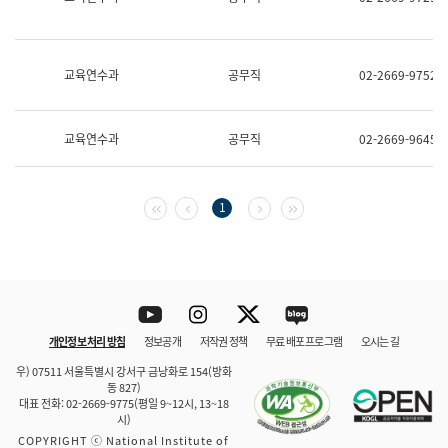
보
과
한
국
교육연수과
공무직
02-2669-9752
어
진
흥
과
교육연수과
공무직
02-2669-9645
수
어
점
자
첫 페이지
이전 페이지
다음 페이지
마지막 페이지
1
진
흥
과
Youtube
Instagram
Twitter
blog
개인정보 처리 방침
정보공개
저작권 정책
무료 배포 프로그램
오시는 길
바로 가기
문체부와 소속기관
우) 07511 서울특별시 강서구 금낭화로 154(방화
동 827)
대표 전화: 02-2669-9775(평일 9~12시, 13~18
시)
COPYRIGHT ⓒ National Institute of