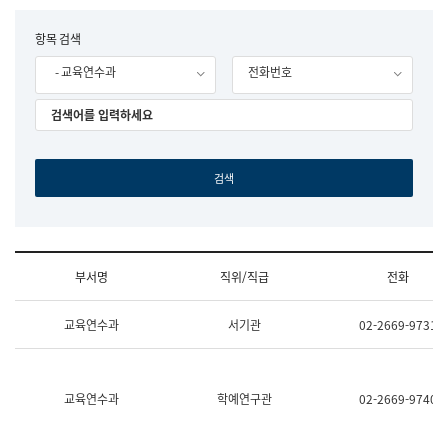
립
국
F
항목 검색
어
o
원
- 교육연수과
전화번호
r
조
m
직
도
국
어
원
원
장
기
획
연
수
부서명
직위/직급
전화
부
기
조
획
교육연수과
서기관
02-2669-9731
직
운
및
영
업
과
무
공
소
공
교육연수과
학예연구관
02-2669-9740
개
언
(부
어
서
과