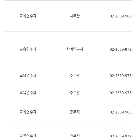
명,
교
직
육
위/
연
교육연수과
사무관
02-2669-9684
직
수
급,
과
전
어
화,
문
담
연
당
구
교육연수과
학예연구사
02-2669-9735
업
실
무)
어
문
연
구
교육연수과
주무관
02-2669-9736
과
어
문
교육연수과
주무관
02-2669-9758
연
구
과
(사
교육연수과
공무직
02-2669-9662
전
팀)
언
어
정
교육연수과
공무직
02-2669-9729